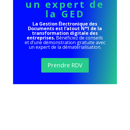
un expert de
la GED
La Gestion Électronique des
Documents est l’atout N°1 de la
transformation digitale des
entreprises.
Bénéficiez de conseils
et d’une démonstration gratuite avec
un expert de la dématérialisation.
Prendre RDV