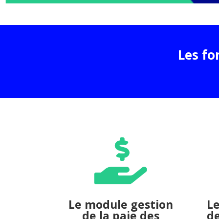
Les fo

Le module gestion
L
de la paie des
de