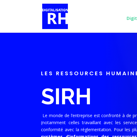
Digi
LES RESSOURCES HUMAIN
SIRH
Le monde de l’entreprise est confronté à de pr
(notamment celles travaillant avec les serv
conformité avec la réglementation. Pour les plu
systèmes d’informations des ressources