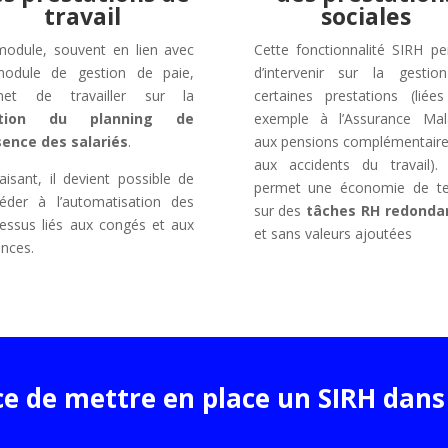
travail
sociales
odule, souvent en lien avec
Cette fonctionnalité SIRH p
module de gestion de paie,
d’intervenir sur la gesti
met de travailler sur la
certaines prestations (liée
stion du planning de
exemple à l’Assurance Mal
sence des salariés
.
aux pensions complémentair
aux accidents du travail)
aisant, il devient possible de
permet une économie de t
éder à l’automatisation des
sur des
tâches RH redonda
essus liés aux congés et aux
et sans valeurs ajoutées
ences.
e de mettre en place un
SIRH
dans 