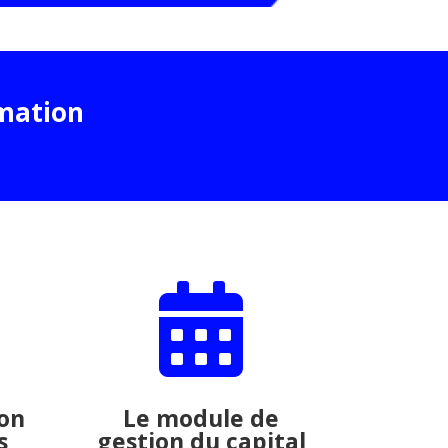
rmation

on
Le module de
s
gestion du capital