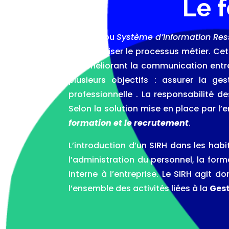
Le 
Le SIRH (ou
Système d’Information Re
de digitaliser le processus métier. Ce
en améliorant la communication entre 
plusieurs objectifs : assurer la ge
professionnelle . La responsabilité d
Selon la solution mise en place par l’e
formation et le recrutement
.
L’introduction d’un SIRH dans les habi
l’administration du personnel, la for
interne à l’entreprise. Le SIRH agit 
l’ensemble des activités liées à la
Gest