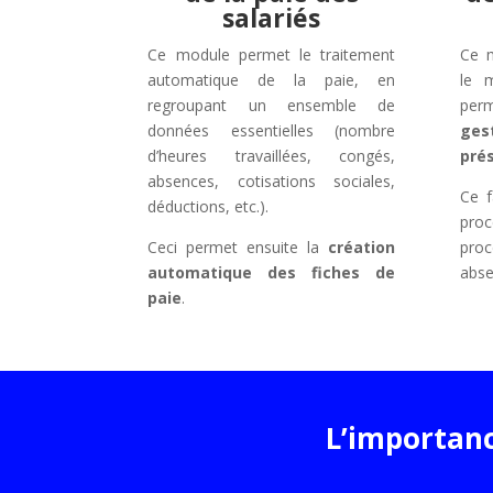
salariés
Ce module permet le traitement
Ce m
automatique de la paie, en
le 
regroupant un ensemble de
per
données essentielles (nombre
ge
d’heures travaillées, congés,
pré
absences, cotisations sociales,
Ce f
déductions, etc.).
proc
Ceci permet ensuite la
création
proc
automatique des fiches de
abs
paie
.
L’importanc