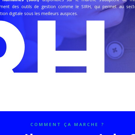
RH
mment des outils de gestion comme le
SIRH, qui permet au sect
ion digitale sous les meilleurs auspices.
COMMENT ÇA MARCHE ?