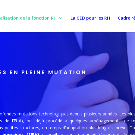
talisation de la fonction RH
La GED pour les RH
Cadre r
ES EN PLEINE MUTATION
ofondes mutations technologiques depuis plusieurs années. Les plus
ices de l’Etat), ont déjà procédé à quelques aménagements, de m
s petites structures, un temps d’adaptation plus long est prévu. Da
 humaines (SIRH)
disponibles sur le marché s’adaptent de m