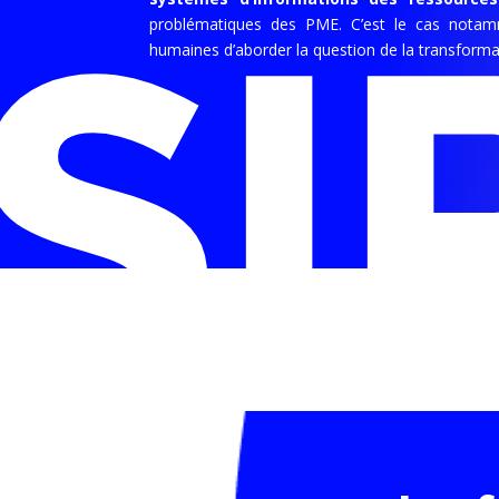
SI
problématiques des PME. C’est le cas nota
humaines d’aborder la question de la transformat