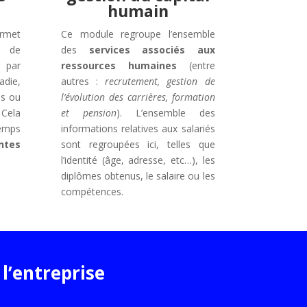
humain
ermet
Ce module regroupe l’ensemble
on de
des
services associés aux
s par
ressources humaines
(entre
adie,
autres :
recrutement, gestion de
es ou
l’évolution des carrières, formation
.
Cela
et pension
). L’ensemble des
emps
informations relatives aux salariés
ntes
sont regroupées ici, telles que
l’identité (âge, adresse, etc…), les
diplômes obtenus, le salaire ou les
compétences.
l’entreprise