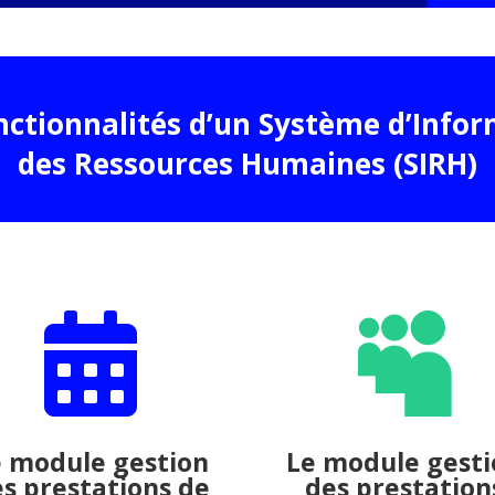
nctionnalités d’un Système d’Info
des Ressources Humaines (SIRH)


e module gestion
Le module gesti
s prestations de
des prestation