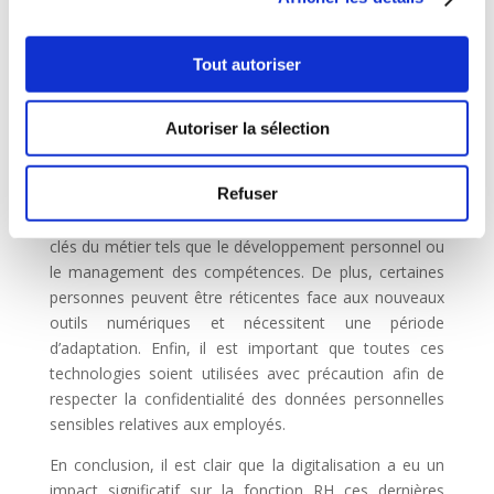
également une grande flexibilité aux salariés qui
peuvent travailler depuis chez eux ou depuis n’importe
Tout autoriser
quel endroit disposant d’une connexion internet stable.
Les avantages mais aussi les limites de la
digitalisation
Autoriser la sélection
Bien que la
digitalisation
présente un
grand nombre
d’avantages pour la fonction RH
, elle peut également
Refuser
avoir ses limites. En effet, elle ne peut remplacer
complètement le rôle humain dans certains aspects
clés du métier tels que le développement personnel ou
le management des compétences. De plus, certaines
personnes peuvent être réticentes face aux nouveaux
outils numériques et nécessitent une période
d’adaptation. Enfin, il est important que toutes ces
technologies soient utilisées avec précaution afin de
respecter la confidentialité des données personnelles
sensibles relatives aux employés.
En conclusion, il est clair que la digitalisation a eu un
impact significatif sur la fonction RH ces dernières