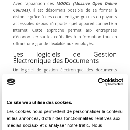
Avec l’apparition des
MOOCs (Massive Open Online
Courses)
, il est désormais possible de se former à
distance grâce à des cours en ligne gratuits ou payants
accessibles depuis n’importe quel appareil connecté à
internet. Cette approche permet aux entreprises
d’économiser sur les coûts liés à la formation tout en
offrant une grande flexibilité aux employés.
Les logiciels de Gestion
Électronique des Documents
Un logiciel de gestion électronique des documents
(GED) peut être un atout considérable pour les RH. En
effet, la
fonction RH
est responsable de la gestion et
du stockage d’un grand nombre de documents tels que
les contrats d’embauche, les fiches de paie ou encore
Ce site web utilise des cookies.
les certificats de travail. Un système GED permet à
l’équipe RH de numériser ces documents et de les
Les cookies nous permettent de personnaliser le contenu
stocker dans une base de données centralisée,
et les annonces, d'offrir des fonctionnalités relatives aux
accessible depuis n’importe quel appareil connecté à
médias sociaux et d'analyser notre trafic. Nous
internet.